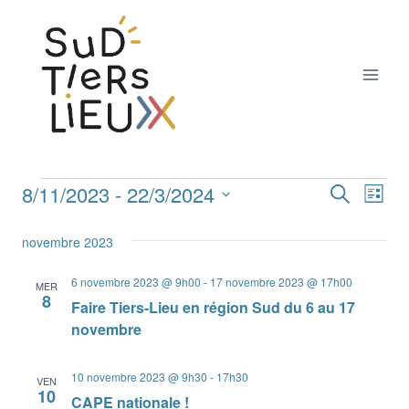
Aller
au
contenu
8/11/2023
 - 
22/3/2024
Nav
Évènements
Recherche
Reche
Liste
Sélectionnez
de
et
novembre 2023
une
vue
date.
naviga
6 novembre 2023 @ 9h00
-
17 novembre 2023 @ 17h00
MER
Év
8
Faire Tiers-Lieu en région Sud du 6 au 17
de
novembre
vues
10 novembre 2023 @ 9h30
-
17h30
VEN
Évène
10
CAPE nationale !