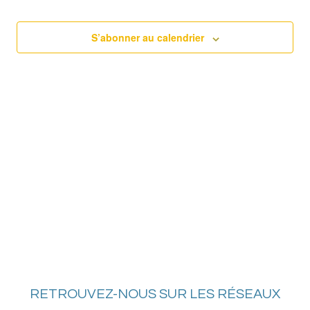
date.
2025
naviga
Év
de
S’abonner au calendrier
vues
Évène
RETROUVEZ-NOUS SUR LES RÉSEAUX