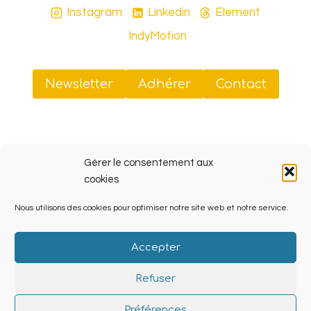
Instagram
Linkedin
Element
IndyMotion
Newsletter
Adhérer
Contact
Sud Tiers-Lieux
Gérer le consentement aux
41 rue Jobin, 13003 Marseille (ZINC, Friche La Belle
cookies
de Mai)
Nous utilisons des cookies pour optimiser notre site web et notre service.
SIRET 908 070 238 00013
Accepter
Refuser
© 2026 Sud Tiers Lieux Powered by
Lieu-dit.org
Préférences