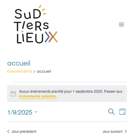
Aller
au
contenu
accueil
Évènements
accueil
Évènements
Aucun évènements planifié pour 1 septembre 2025. Passer aux
Notice
évènements suivants
.
for
1/9/2025
Nav
Recherche
1
Reche
Jour
Sélectionnez
de
septembre
et
une
Jour précédent
Jour suivant
vue