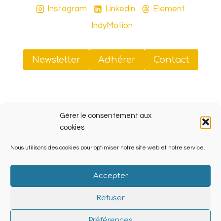
Instagram
Linkedin
Element
IndyMotion
Newsletter
Adhérer
Contact
Sud Tiers-Lieux
Gérer le consentement aux
41 rue Jobin, 13003 Marseille (ZINC, Friche La Belle
cookies
de Mai)
Nous utilisons des cookies pour optimiser notre site web et notre service.
SIRET 908 070 238 00013
Accepter
Refuser
© 2026 Sud Tiers Lieux Powered by
Lieu-dit.org
Préférences