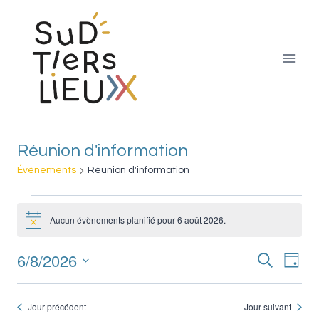
Aller
au
contenu
Réunion d'information
Évènements
Réunion d'information
Évènements
Aucun évènements planifié pour 6 août 2026.
Notice
for
6/8/2026
Nav
Recherche
Reche
6
Jour
Sélectionnez
de
et
août
une
Jour précédent
Jour suivant
vue