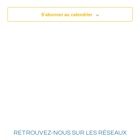
date.
naviga
2026
Év
de
S’abonner au calendrier
vues
Évène
RETROUVEZ-NOUS SUR LES RÉSEAUX