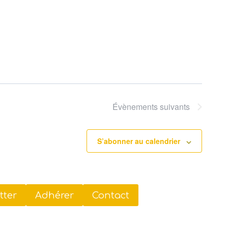
Évènements
suivants
S’abonner au calendrier
tter
Adhérer
Contact