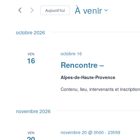
navigation
À venir
Rechercher
Aujourd’hui
Évènements
de
Sélectionnez
par
une
vues
octobre 2026
mot-
date.
clé.
Évènements
octobre 16
VEN
16
Rencontre –
Alpes-de-Haute-Provence
Contenu, lieu, intervenants et inscription
novembre 2026
novembre 20 @ 0h00
-
23h59
VEN
20