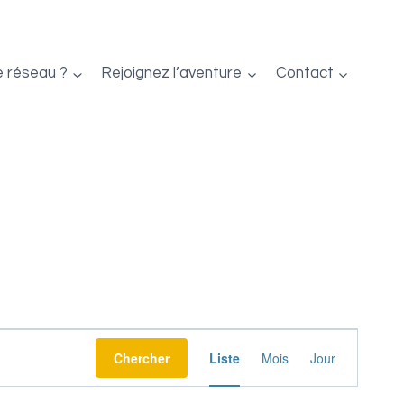
e réseau ?
Rejoignez l’aventure
Contact
Navigation
Chercher
Liste
Mois
Jour
de