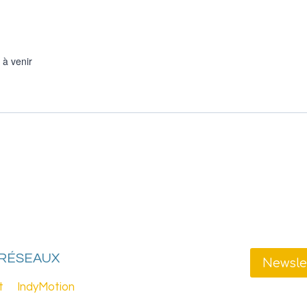
 à venir
 RÉSEAUX
Newsle
t
IndyMotion