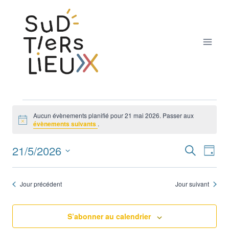
Aller
au
contenu
Évènements
Aucun évènements planifié pour 21 mai 2026. Passer aux
Notice
évènements suivants
.
for
21/5/2026
Nav
Recherche
Reche
Jour
21
Sélectionnez
de
et
une
mai
Jour précédent
Jour suivant
vue
date.
naviga
Év
2026
de
S’abonner au calendrier