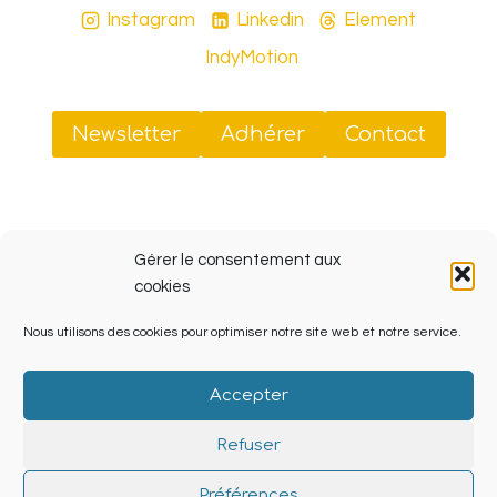
Instagram
Linkedin
Element
IndyMotion
Newsletter
Adhérer
Contact
Sud Tiers-Lieux
Gérer le consentement aux
41 rue Jobin, 13003 Marseille (ZINC, Friche La Belle
cookies
de Mai)
Nous utilisons des cookies pour optimiser notre site web et notre service.
SIRET 908 070 238 00013
Accepter
Refuser
© 2026 Sud Tiers Lieux Powered by
Lieu-dit.org
Préférences