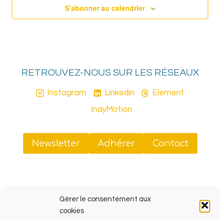
S’abonner au calendrier
RETROUVEZ-NOUS SUR LES RÉSEAUX
Instagram
Linkedin
Element
IndyMotion
Newsletter
Adhérer
Contact
Sud Tiers-Lieux
Gérer le consentement aux
41 rue Jobin, 13003 Marseille (ZINC, Friche La Belle
cookies