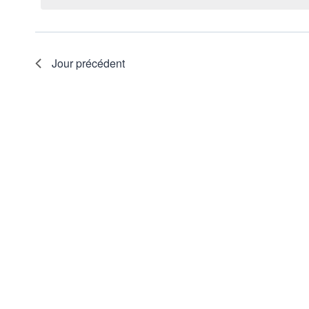
2023
clé.
Évènements
Jour précédent