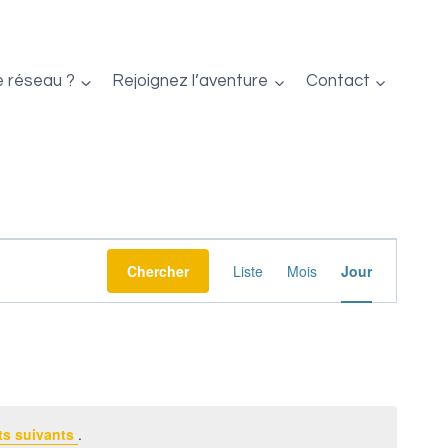
e réseau ?
Rejoignez l’aventure
Contact
Navigation
Chercher
Liste
Mois
Jour
de
vues
Évènement
s suivants
.