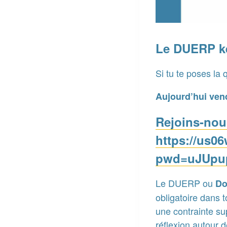
Le DUERP k
Si tu te poses la q
Aujourd’hui vend
Rejoins-nous
https://us0
pwd=uJUpup
Le DUERP ou
Do
obligatoire dans 
une contrainte su
réflexion autour d