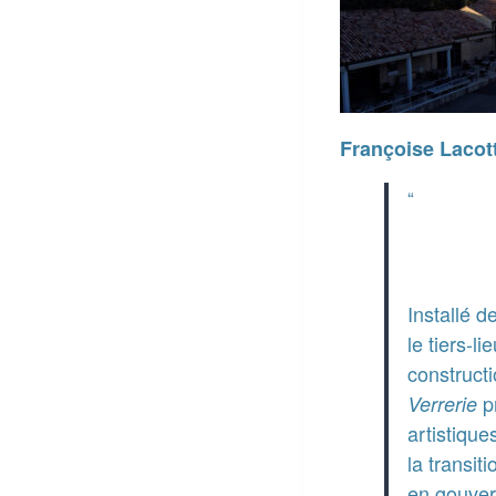
Françoise Lacott
Installé d
le tiers-l
constructi
p
Verrerie
artistique
la transit
en gouver