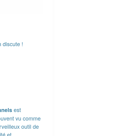
n discute !
est
nnels
 Souvent vu comme
veilleux outil de
té et