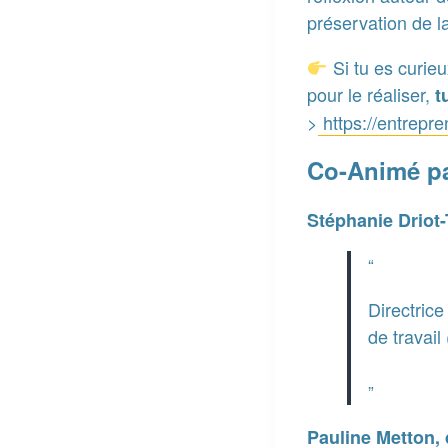
préservation de l
Si tu es curie
pour le réaliser,
t
>
https://entrepre
Co-Animé p
Stéphanie Driot-
Directrice
de travai
Pauline Metton, 