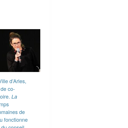
ille d’Arles,
 de co-
toire.
La
emps
 domaines de
eu fonctionne
 du conseil