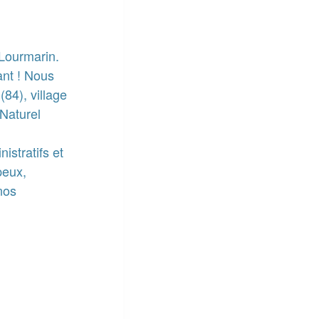
 Lourmarin.
ant ! Nous
(84), village
 Naturel
istratifs et
peux,
nos