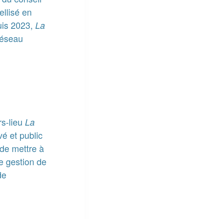
ellisé en
puis 2023,
La
réseau
rs-lieu
La
vé et public
 de mettre à
e gestion de
de
.