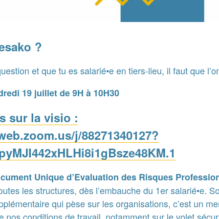
esako ?
uestion et que tu es salarié•e en tiers-lieu, il faut que l’o
redi 19 juillet de 9H à 10H30
 sur la visio :
6web.zoom.us/j/88271340127?
yMJI442xHLHi8i1gBsze48KM.1
cument Unique d’Evaluation des Risques Professio
toutes les structures, dès l’embauche du 1er salarié•e.
pplémentaire qui pèse sur les organisations, c’est un mer
e nos conditions de travail, notamment sur le volet sécuri