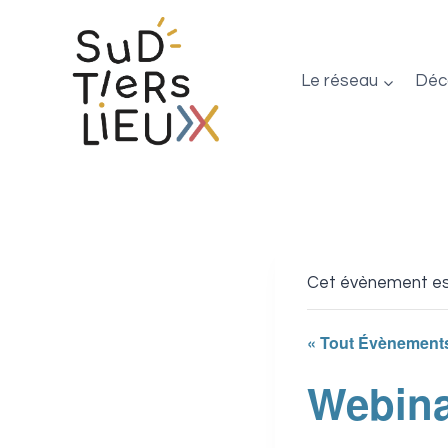
Aller
au
contenu
Le réseau
Déco
Cet évènement es
« Tout Évènement
Webina