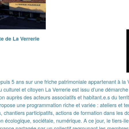
e de La Verrerie
epuis 5 ans sur une friche patrimoniale appartenant à la V
ieu culturel et citoyen La Verrerie est issu d’une démarche
on auprès des acteurs associatifs et habitant.e.s du terri
ropose une programmation riche et variée : ateliers et t
s, chantiers participatifs, actions de formation dans les
ion écologique, sociétale, numérique. A ce jour, le tiers-li
nance partagée par un collectif regroupant les membres