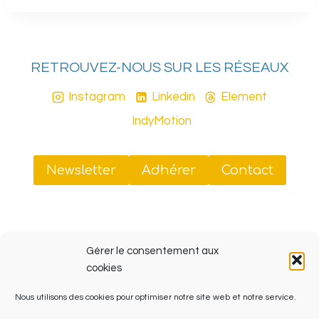
RETROUVEZ-NOUS SUR LES RÉSEAUX
Instagram
Linkedin
Element
IndyMotion
Newsletter
Adhérer
Contact
Sud Tiers-Lieux
Gérer le consentement aux
41 rue Jobin, 13003 Marseille (ZINC, Friche La Belle
cookies
de Mai)
Nous utilisons des cookies pour optimiser notre site web et notre service.
SIRET 908 070 238 00013