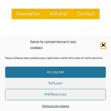
Newsletter
Adhérer
Contact
Sud Tiers-Lieux
Gérer le consentement aux
41 rue Jobin, 13003 Marseille (ZINC, Friche La Belle
cookies
de Mai)
Nous utilisons des cookies pour optimiser notre site web et notre service.
SIRET 908 070 238 00013
Accepter
Refuser
© 2026 Sud Tiers Lieux Powered by
Lieu-dit.org
Préférences
04500
Politique de cookies