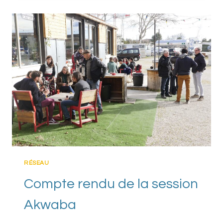
LIEUX
:
ENRICHIR
ET
PARTAGER
LA
CONNAISSANCE
SUR
LES
TIERS-
LIEUX
RÉSEAU
Compte rendu de la session
Akwaba