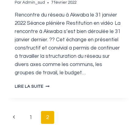
Par
Admin_sud
7 février 2022
Rencontre du réseau à Akwaba le 31 janvier
2022 Séance plénière Restitution en vidéo La
rencontre à Akwaba s’est bien déroulée le 31
janvier dernier. ?? Cet échange en présentiel
constructif et convivial a permis de continuer
à travailler la structuration du réseau sur
divers axes comme les communs, les
groupes de travail, le budget…
COMPTE
LIRE LA SUITE
RENDU
DE
LA
SESSION
Navigation
Page
1
2
AKWABA
de
précédente