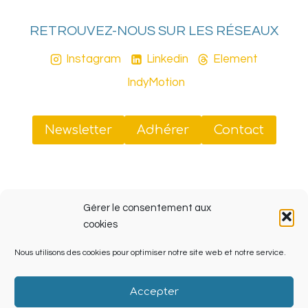
page
RETROUVEZ-NOUS SUR LES RÉSEAUX
Instagram
Linkedin
Element
IndyMotion
Newsletter
Adhérer
Contact
Sud Tiers-Lieux
Gérer le consentement aux
41 rue Jobin, 13003 Marseille (ZINC, Friche La Belle
cookies
de Mai)
Nous utilisons des cookies pour optimiser notre site web et notre service.
SIRET 908 070 238 00013
Accepter