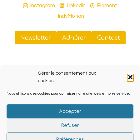
Instagram
Linkedin
Element
IndyMotion
Newsletter
Adhérer
Contact
Sud Tiers-Lieux
Gérer le consentement aux
41 rue Jobin, 13003 Marseille (ZINC, Friche La Belle
cookies
de Mai)
Nous utilisons des cookies pour optimiser notre site web et notre service.
SIRET 908 070 238 00013
Accepter
Refuser
© 2026 Sud Tiers Lieux Powered by
Lieu-dit.org
Préférences