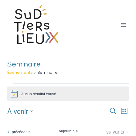
Aller
au
contenu
Séminaire
Évènements
Séminaire
Évènements
Aucun résultat trouvé.
Notice
À venir
Nav
Recherche
Reche
Liste
Sélectionnez
de
et
une
Évènements
Aujourd’hui
suivants
Évènements
précédents
vue