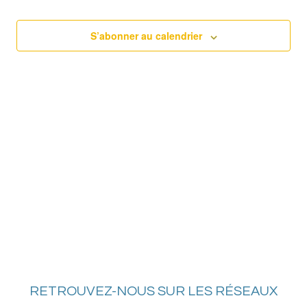
date.
naviga
Év
de
S’abonner au calendrier
vues
Évène
RETROUVEZ-NOUS SUR LES RÉSEAUX