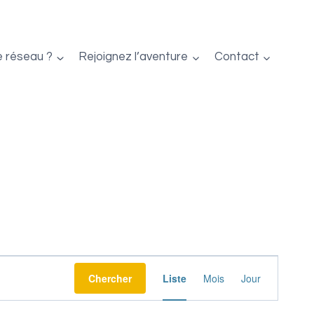
e réseau ?
Rejoignez l’aventure
Contact
Navigation
Chercher
Liste
Mois
Jour
de