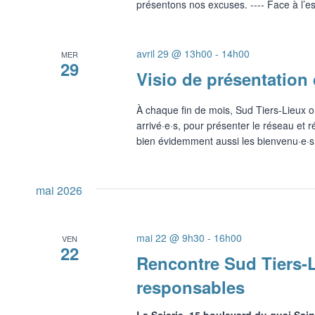
présentons nos excuses. ---- Face à l’e
avril 29 @ 13h00
-
14h00
MER
29
Visio de présentation
À chaque fin de mois, Sud Tiers-Lieux o
arrivé·e·s, pour présenter le réseau et
bien évidemment aussi les bienvenu·e·s 
mai 2026
mai 22 @ 9h30
-
16h00
VEN
22
Rencontre Sud Tiers-L
responsables
La Scierie, 15 boulevard du quai Sai