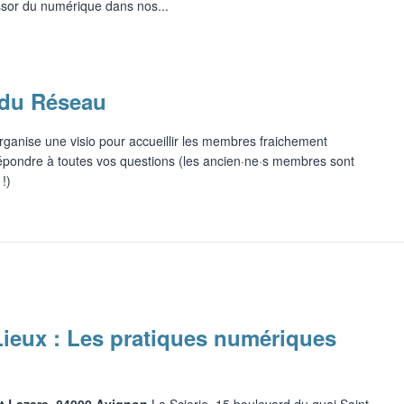
ssor du numérique dans nos...
 du Réseau
rganise une visio pour accueillir les membres fraichement
 répondre à toutes vos questions (les ancien·ne·s membres sont
!)
ieux : Les pratiques numériques
nt Lazare, 84000 Avignon
La Scierie, 15 boulevard du quai Saint