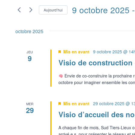
navigation
9 octobre 2025
 -
Rechercher
Aujourd’hui
Évènements
de
Sélectionnez
par
une
vues
octobre 2025
mot-
date.
clé.
Évènements
Mis en avant
9 octobre 2025 @ 14
JEU
9
Visio de construction
Envie de co-construire la prochaine r
octobre pour imaginer ensemble les cont
Mis en avant
29 octobre 2025 @ 1
MER
29
Visio d’accueil des n
A chaque fin de mois, Sud Tiers-Lieux o
arrivé.e.s, pour présenter le réseau et