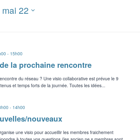
 
mai 22
h00
-
15h00
 de la prochaine rencontre
encontre du réseau ? Une visio collaborative est prévue le 9
enus et temps forts de la journée. Toutes les idées...
3h00
-
14h00
ouvelles/nouveaux
rganise une visio pour accueillir les membres fraichement
 répondre à toutes vos questions (les ancien.ne.s membres sont