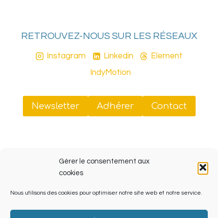
RETROUVEZ-NOUS SUR LES RÉSEAUX
Instagram
Linkedin
Element
IndyMotion
Newsletter
Adhérer
Contact
Sud Tiers-Lieux
Gérer le consentement aux
41 rue Jobin, 13003 Marseille (ZINC, Friche La Belle
cookies
de Mai)
Nous utilisons des cookies pour optimiser notre site web et notre service.
SIRET 908 070 238 00013