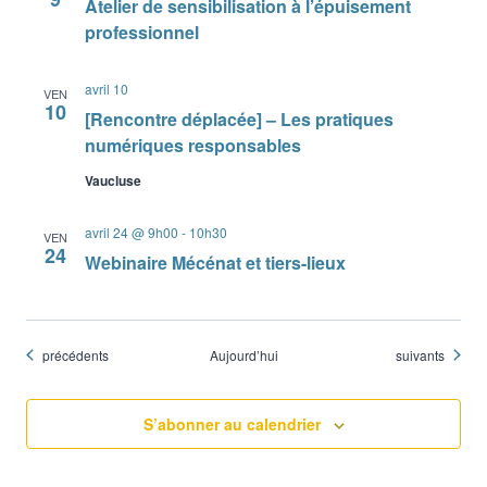
Atelier de sensibilisation à l’épuisement
professionnel
avril 10
VEN
10
[Rencontre déplacée] – Les pratiques
numériques responsables
Vaucluse
avril 24 @ 9h00
-
10h30
VEN
24
Webinaire Mécénat et tiers-lieux
Évènements
Évènements
précédents
Aujourd’hui
suivants
S’abonner au calendrier