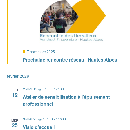
Mis
7 novembre 2025
en
Prochaine rencontre réseau ∙ Hautes Alpes
avant
février 2026
février 12 @ 9h00
-
12h30
JEU
12
Atelier de sensibilisation à l’épuisement
professionnel
février 25 @ 13h00
-
14h00
MER
25
Visio d’accueil