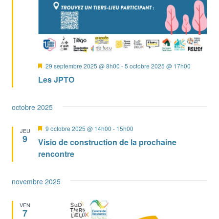
Mis
29 septembre 2025 @ 8h00
-
5 octobre 2025 @ 17h00
en
Les JPTO
avant
octobre 2025
Mis
9 octobre 2025 @ 14h00
-
15h00
JEU
en
9
Visio de construction de la prochaine
avant
rencontre
novembre 2025
VEN
7