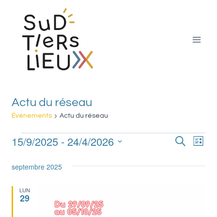
Aller
au
contenu
Actu du réseau
Évènements
Actu du réseau
15/9/2025
 - 
24/4/2026
Nav
Évènements
Recherche
Reche
Liste
Sélectionnez
de
et
septembre 2025
une
vue
date.
naviga
LUN
Év
29
de