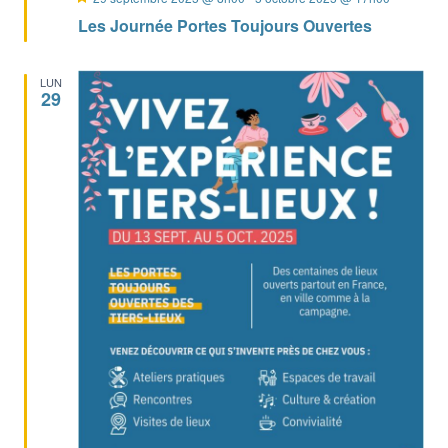
en
Les Journée Portes Toujours Ouvertes
avant
LUN
29